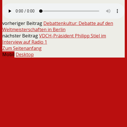
vorheriger Beitrag
Debattenkultur: Debatte auf den
Weltmeisterschaften in Berlin
nächster Beitrag
VDCH-Präsident Philipp Stiel im
Interview auf Radio 1
Zum Seitenanfang
Mobil
Desktop