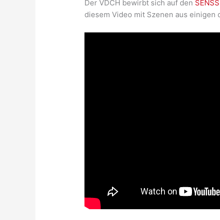
Der VDCH bewirbt sich auf den
SENSS
diesem Video mit Szenen aus einigen d