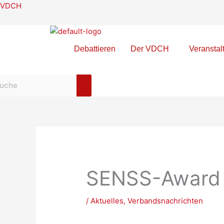
Zum
VDCH
Inhalt
springen
Debattieren
Der VDCH
Veranstal
lbst debattieren!
SENSS-Award
/
Aktuelles
,
Verbandsnachrichten