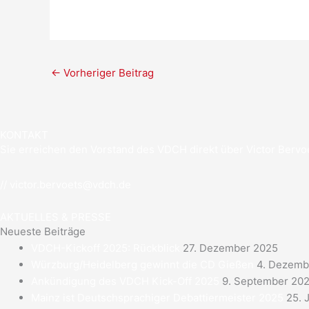
←
Vorheriger Beitrag
KONTAKT
Sie erreichen den Vorstand des VDCH direkt über Victor Bervoe
//
victor.bervoets@vdch.de
AKTUELLES & PRESSE
Neueste Beiträge
VDCH-Kickoff 2025: Rückblick
27. Dezember 2025
Würzburg/Heidelberg gewinnt die CD Gießen
4. Dezemb
Ankündigung des VDCH Kick-Off 2025
9. September 20
Mainz ist Deutschsprachiger Debattiermeister 2025
25. 