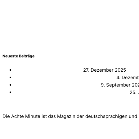
KONTAKT
Sie erreichen den Vorstand des VDCH direkt über Victor Bervo
//
victor.bervoets@vdch.de
AKTUELLES & PRESSE
Neueste Beiträge
VDCH-Kickoff 2025: Rückblick
27. Dezember 2025
Würzburg/Heidelberg gewinnt die CD Gießen
4. Dezem
Ankündigung des VDCH Kick-Off 2025
9. September 20
Mainz ist Deutschsprachiger Debattiermeister 2025
25. 
FOLGE UNSEREM MAGAZIN
Die Achte Minute ist das Magazin der deutschsprachigen und 
Hier geht’s zur Achten Minute