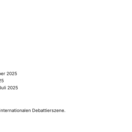
ets (Präsident):
ber 2025
25
Juli 2025
internationalen Debattierszene.