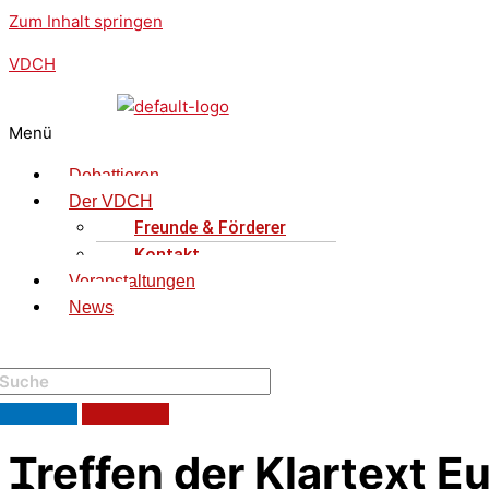
Zum Inhalt springen
VDCH
Menü
Debattieren
Der VDCH
Freunde & Förderer
Kontakt
Veranstaltungen
News
elbst debattieren!
Treffen der Klartext E