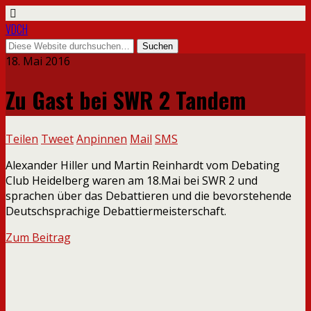
VDCH
18. Mai 2016
Zu Gast bei SWR 2 Tandem
Teilen
Tweet
Anpinnen
Mail
SMS
Alexander Hiller und Martin Reinhardt vom Debating
Club Heidelberg waren am 18.Mai bei SWR 2 und
sprachen über das Debattieren und die bevorstehende
Deutschsprachige Debattiermeisterschaft.
Zum Beitrag