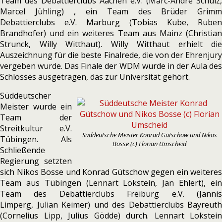
Team des Debattierclubs Aachen e.V. (Marc-André Schulz,
Marcel Jühling) , ein Team des Brüder Grimm
Debattierclubs e.V. Marburg (Tobias Kube, Ruben
Brandhofer) und ein weiteres Team aus Mainz (Christian
Strunck, Willy Witthaut). Willy Witthaut erhielt die
Auszeichnung für die beste Finalrede, die von der Ehrenjury
vergeben wurde. Das Finale der WDM wurde in der Aula des
Schlosses ausgetragen, das zur Universität gehört.
Süddeutscher
Meister wurde ein
Team der
Streitkultur e.V.
Süddeutsche Meister Konrad Gütschow und Nikos
Tübingen. Als
Bosse (c) Florian Umscheid
Schließende
Regierung setzten
sich Nikos Bosse und Konrad Gütschow gegen ein weiteres
Team aus Tübingen (Lennart Lokstein, Jan Ehlert), ein
Team des Debattierclubs Freiburg e.V. (Jannis
Limperg, Julian Keimer) und des Debattierclubs Bayreuth
(Cornelius Lipp, Julius Gödde) durch. Lennart Lokstein